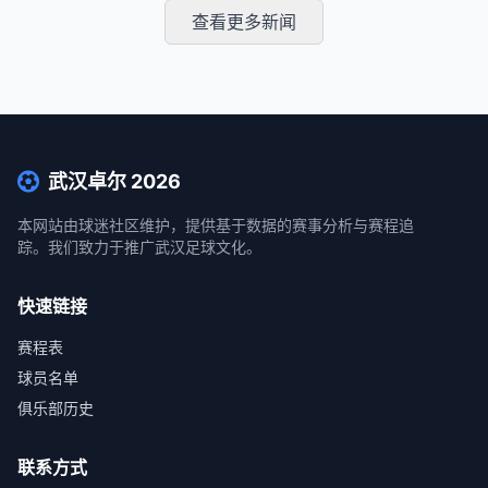
查看更多新闻
武汉卓尔 2026
本网站由球迷社区维护，提供基于数据的赛事分析与赛程追
踪。我们致力于推广武汉足球文化。
快速链接
赛程表
球员名单
俱乐部历史
联系方式