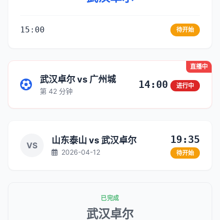
15:00
待开始
直播中
武汉卓尔 vs 广州城
14:00
进行中
第 42 分钟
19:35
山东泰山 vs 武汉卓尔
VS
2026-04-12
待开始
已完成
武汉卓尔