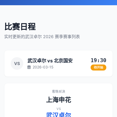
比赛日程
实时更新的武汉卓尔 2026 赛季赛事列表
19:30
武汉卓尔 vs 北京国安
VS
2026-03-15
待开始
客场对决
上海申花
vs
武汉卓尔