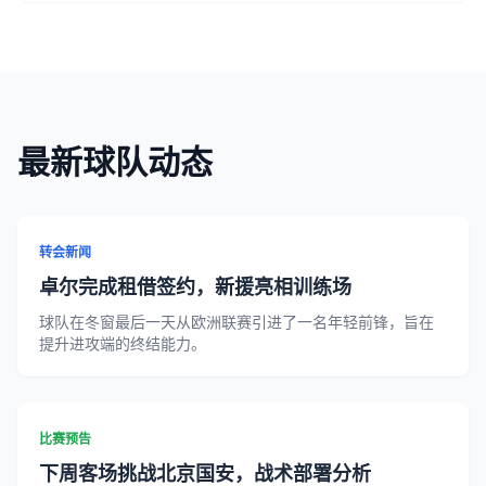
最新球队动态
转会新闻
卓尔完成租借签约，新援亮相训练场
球队在冬窗最后一天从欧洲联赛引进了一名年轻前锋，旨在
提升进攻端的终结能力。
比赛预告
下周客场挑战北京国安，战术部署分析