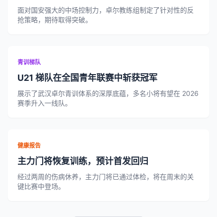
面对国安强大的中场控制力，卓尔教练组制定了针对性的反
抢策略，期待取得突破。
青训梯队
U21 梯队在全国青年联赛中斩获冠军
展示了武汉卓尔青训体系的深厚底蕴，多名小将有望在 2026
赛季升入一线队。
健康报告
主力门将恢复训练，预计首发回归
经过两周的伤病休养，主力门将已通过体检，将在周末的关
键比赛中登场。